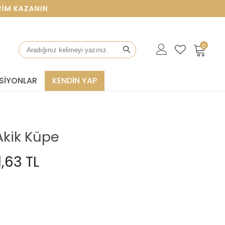
KAZANIN
0
SIYONLAR
KENDİN YAP
 Akik Küpe
,63 TL