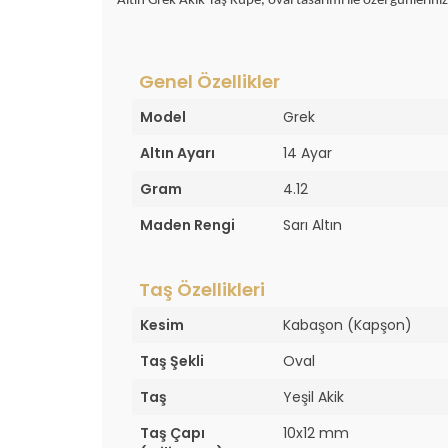
Altın Grek Akik Taş Küpe, oval tasarımı ile özel günlerini
Genel Özellikler
Model
Grek
Altın Ayarı
14 Ayar
Gram
4.12
Maden Rengi
Sarı Altın
Taş Özellikleri
Kesim
Kabaşon (Kapşon)
Taş Şekli
Oval
Taş
Yeşil Akik
Taş Çapı
10x12 mm