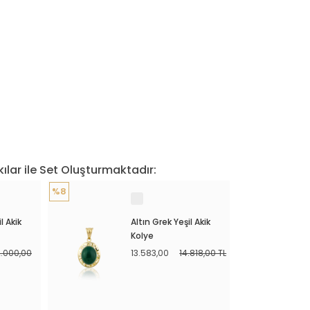
ılar ile Set Oluşturmaktadır:
%8
l Akik
Altın Grek Yeşil Akik
Kolye
2.000,00
13.583,00
14.818,00 TL