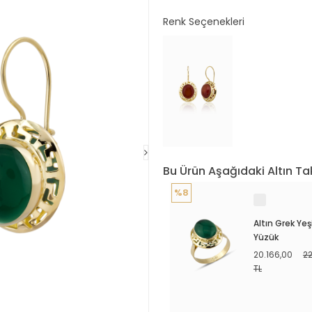
Renk Seçenekleri
Bu Ürün Aşağıdaki Altın Tak
%8
Altın Grek Yeşi
Yüzük
20.166,00
2
TL