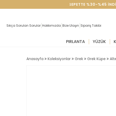
SEVGILILER GÜNÜNE ÖZEL SEPETTE %30-%45 IND
Sıkça Sorulan Sorular
Hakkımızda
Bize Ulaşın
Sipariş Takibi
PIRLANTA
YÜZÜK
Anasayfa
Koleksiyonlar
Grek
Grek Küpe
Alt