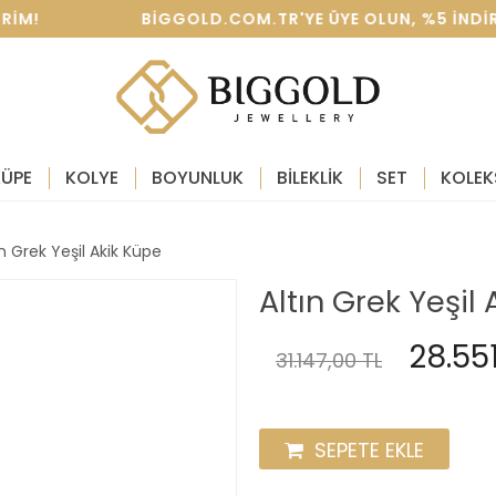
IRIM! BIGGOLD.COM.TR'YE ÜYE OLUN, %5 INDIRIM 
KÜPE
KOLYE
BOYUNLUK
BİLEKLİK
SET
KOLEK
ın Grek Yeşil Akik Küpe
Altın Grek Yeşil
28.551
31.147,00 TL
SEPETE EKLE