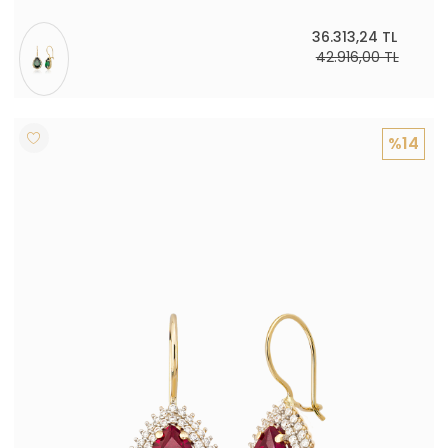
36.313,24 TL
42.916,00 TL
%14