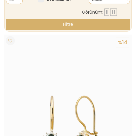
Görünüm:
Filtre
%14