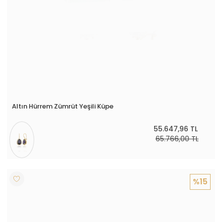
Altın Hürrem Zümrüt Yeşili Küpe
55.647,96 TL
65.766,00 TL
%15