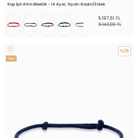
Küp İpli Altın Bileklik - 14 Ayar, Siyah-Kadın/Erkek
5.197,51 TL
6.143,00 TL
%15
Yeni