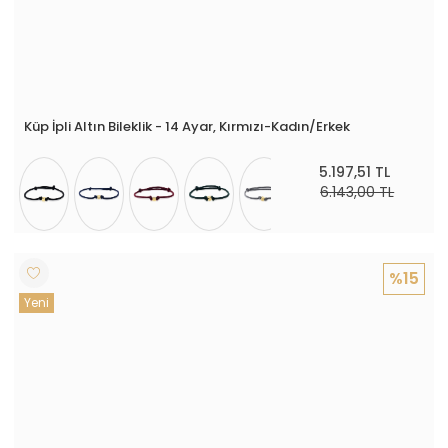
Küp İpli Altın Bileklik - 14 Ayar, Kırmızı-Kadın/Erkek
5.197,51 TL
6.143,00 TL
%15
Yeni