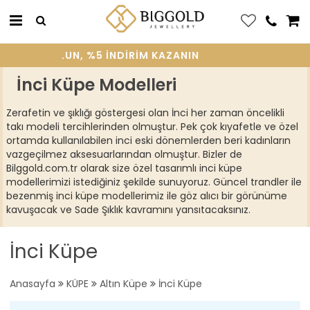
 ÜYE OLUN, %5 INDIRIM KAZANIN
İnci Küpe Modelleri
Zerafetin ve şıklığı göstergesi olan İnci her zaman öncelikli
takı modeli tercihlerinden olmuştur. Pek çok kıyafetle ve özel
ortamda kullanılabilen inci eski dönemlerden beri kadınların
vazgeçilmez aksesuarlarından olmuştur. Bizler de
Bilggold.com.tr olarak size özel tasarımlı inci küpe
modellerimizi istediğiniz şekilde sunuyoruz. Güncel trandler ile
bezenmiş inci küpe modellerimiz ile göz alıcı bir görünüme
kavuşacak ve Sade Şıklık kavramını yansıtacaksınız.
İnci Küpe
Anasayfa
KÜPE
Altın Küpe
İnci Küpe