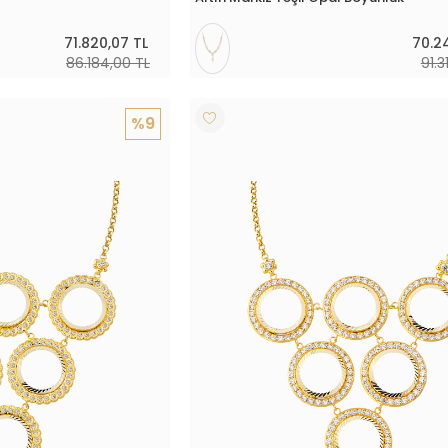
71.820,07 TL
70.2
86.184,00 TL
91.3
%9