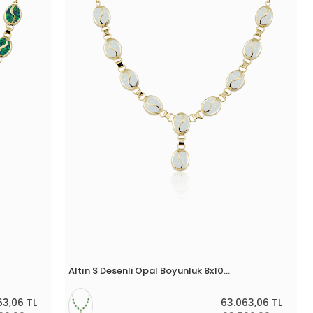
Altın S Desenli Opal Boyunluk 8x10 Mm
63,06 TL
63.063,06 TL