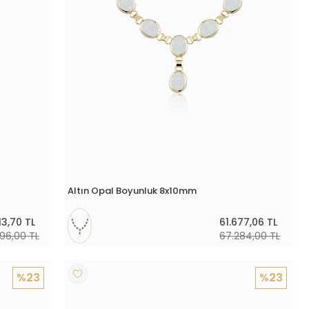
Altın Opal Boyunluk 8x10mm
13,70 TL
61.677,06 TL
496,00 TL
67.284,00 TL
%23
%23