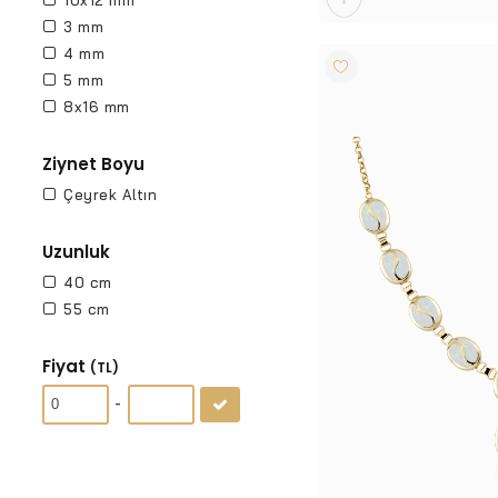
10x12 mm
3 mm
4 mm
5 mm
8x16 mm
Ziynet Boyu
Çeyrek Altın
Uzunluk
40 cm
55 cm
Fiyat
(TL)
-