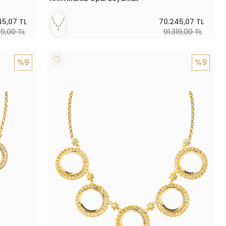
45,07 TL
70.245,07 TL
19,00 TL
91.319,00 TL
%9
%9