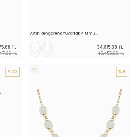
Altın Rengarenk Yuvarlak 4 Mm Zümrüt Renk Taşlı Boyunluk
75,68 TL
34.615,38 TL
47,00 TL
45.455,00 TL
%23
%8