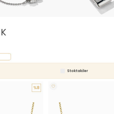
UK
Stoktakiler
%8