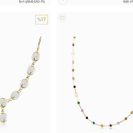
67.284,00 TL
68.7
%17