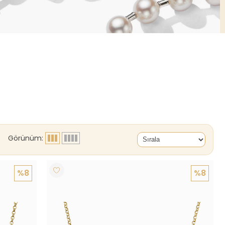
Görünüm:
%8
%8