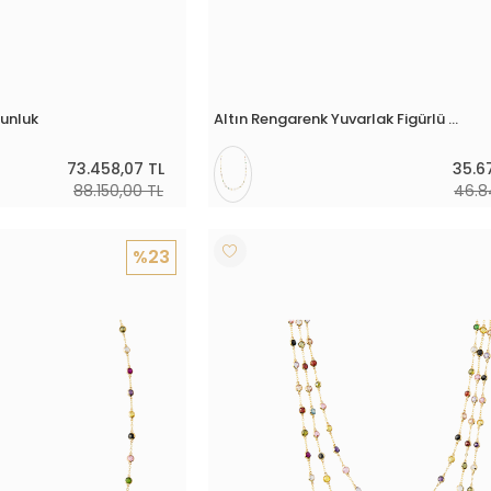
yunluk
Altın Rengarenk Yuvarlak Figürlü 4 Mm Renkli Taşlı Boyunluk
73.458,07 TL
35.6
88.150,00 TL
46.8
%23