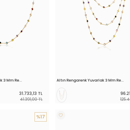
Altın Rengarenk Yuvarlak 3 Mm Renkli Taşlı Boyunluk
Altın Rengarenk Yuvarlak 3 Mm Renkli Taşlı 3'lü Boyunluk
31.733,13 TL
96.2
41.391,00 TL
125.
%17