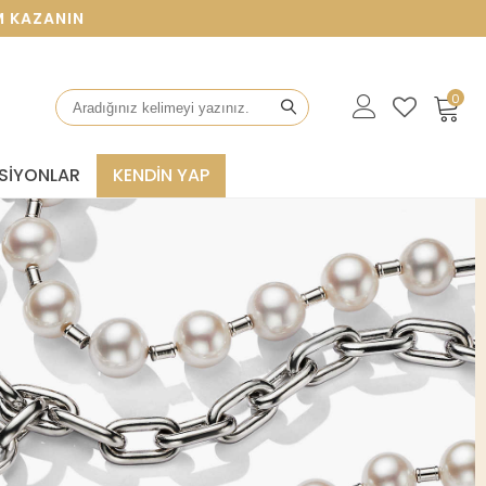
N
0
SIYONLAR
KENDİN YAP