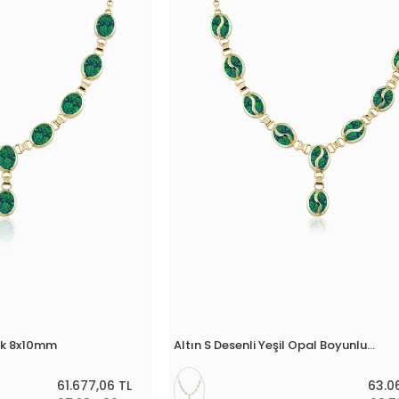
luk 8x10mm
Altın S Desenli Yeşil Opal Boyunluk 8x10 Mm
61.677,06 TL
63.0