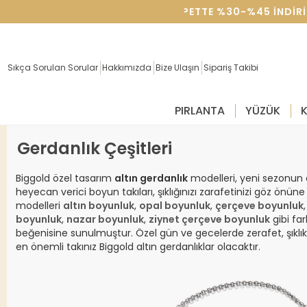
VGILILER GÜNÜNE ÖZEL SEPETTE %30-%45 INDIRIM!
Sıkça Sorulan Sorular
Hakkımızda
Bize Ulaşın
Sipariş Takibi
PIRLANTA
YÜZÜK
Gerdanlık Çeşitleri
Biggold özel tasarım
altın gerdanlık
modelleri, yeni sezonun
heyecan verici boyun takıları, şıklığınızı zarafetinizi göz önün
modelleri
altın boyunluk
,
opal boyunluk
,
çerçeve boyunluk
boyunluk
,
nazar boyunluk
,
ziynet çerçeve boyunluk
gibi far
beğenisine sunulmuştur. Özel gün ve gecelerde zerafet, şıklık
en önemli takınız Biggold altın gerdanlıklar olacaktır.