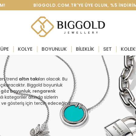
 BIGGOLD.COM.TR'YE ÜYE OLUN, %5 INDIRIM KAZANI
KÜPE
KOLYE
BOYUNLUK
BİLEKLİK
SET
KOLEK
 en trend
altın takı
ları olacak. Bu
e çıkaracaktır. Biggold boyunluk
,
göz boyunluk
,
rengarenk
klı kategoriler altında sizlerin
 ve gösteriş için tercih edeceğiniz