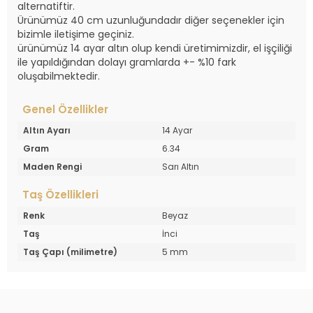
alternatiftir.
Ürünümüz 40 cm uzunluğundadır diğer seçenekler için
bizimle iletişime geçiniz.
ürünümüz 14 ayar altın olup kendi üretimimizdir, el işçiliği
ile yapıldığından dolayı gramlarda +- %10 fark
oluşabilmektedir.
Genel Özellikler
Altın Ayarı
14 Ayar
Gram
6.34
Maden Rengi
Sarı Altın
Taş Özellikleri
Renk
Beyaz
Taş
İnci
Taş Çapı (milimetre)
5 mm