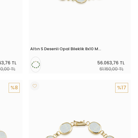
Altın S Desenli Opal Bileklik 8x10 Mm
63,76 TL
56.063,76 TL
60,00 TL
61.160,00 TL
%8
%17