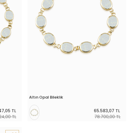
Altın Opal Bileklik
47,05 TL
65.583,07 TL
24,00 TL
78.700,00 TL