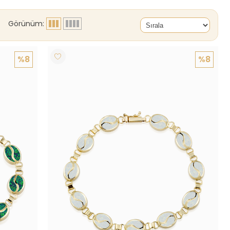
Görünüm:
%8
%8