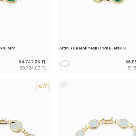
 8x10 Mm
Altın S Desenli Yeşil Opal Bileklik 8x10 Mm
54.747,05 TL
56.0
59.724,00 TL
61.1
%17