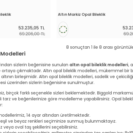
ileklik
Altın Markiz Opal Bileklik
53.235,05 TL
53.2
69.206,00 TL
69.2
8 sonuçtan 1 ile 8 arası görüntül
k Modelleri
ından sizlerin beğenisine sunulan
altın opal bileklik modelleri
, 
ortaya çıkmaktadır. Altın opal bileklik modelleri, mükemmel bi
 altının birleşimidir. Altın opal bileklik modelleri, sadelik ve çekicil
esi üzerinden sizlerin beğenisine sunulmuştur.
miz, birçok farklı seçenekle sizleri beklemektedir. Biggold marka
ndi tarz ve beğenilerinize göre modelleme yapabilirsiniz. Opal bile
r:
modellerimiz, 14 ayar altından üretilmektedir.
yeşil ve beyaz renkleri seçiminize sunmuş bulunmaktayız.
z veya oval taş şekillerini seçebilirsiniz.
 ve sizlerin seçebileceğiniz, milimetre cinsinden taş çapları ise; 