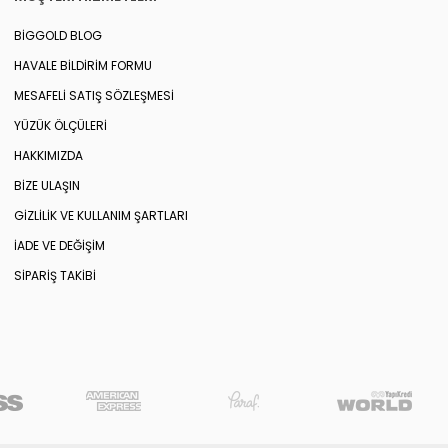
BIGGOLD BLOG
HAVALE BILDIRIM FORMU
MESAFELI SATIŞ SÖZLEŞMESI
YÜZÜK ÖLÇÜLERI
HAKKIMIZDA
BIZE ULAŞIN
GIZLILIK VE KULLANIM ŞARTLARI
İADE VE DEĞIŞIM
SIPARIŞ TAKIBI