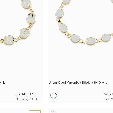
klik
Altın Opal Yuvarlak Bileklik 8x10 Mm
66.843,07 TL
54.7
80.212,00 TL
59.7