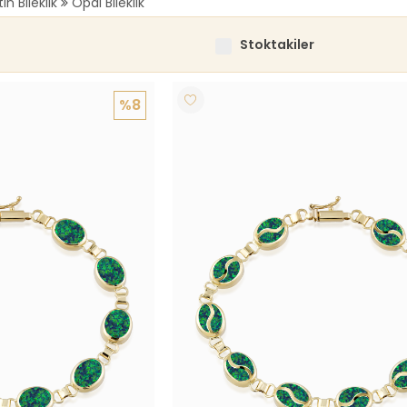
tın Bileklik
Opal Bileklik
Stoktakiler
%8