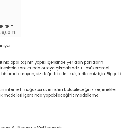
35,05 TL
06,00 TL
eniyor.
altınla opal taşının yapısı içerisinde yer alan parıltıların
r birleşimin sonucunda ortaya çıkmaktadır. O mükemmel
iği bir arada arayan, siz değerli kadın müşterilerimiz için, Biggold
mızın internet mağazası üzerinden bulabileceğiniz seçenekler
klik modelleri içerisinde yapabileceğiniz modelleme
8x10 mm, 8x16 mm ve 10x12 mm’dir.