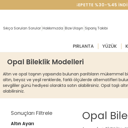
SEVGILILER GÜNÜNE ÖZEL SEPETTE %30-%45 INDIR
Sıkça Sorulan Sorular
Hakkımızda
Bize Ulaşın
Sipariş Takibi
PIRLANTA
YÜZÜK
Opal Bileklik Modelleri
Altın ve opal taşının yapısında bulunan parıltıların mükemmel birl
altın, beyaz ve yeşil renklerde, farklı ölçülerde alternatifleri bu
sevgililer günü hediyesi olarakta satın alabilirsiniz. Opal taşlı a
alabilirsiniz.
Opal Bile
Sonuçları Filtrele
Altın Ayarı