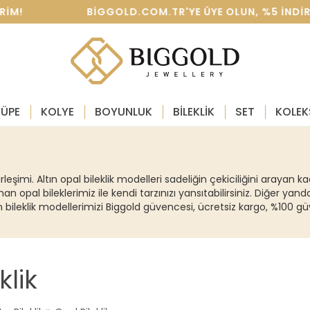
IM! BIGGOLD.COM.TR'YE ÜYE OLUN, %5 INDIRIM KAZ
KÜPE
KOLYE
BOYUNLUK
BİLEKLİK
SET
KOLEK
eşimi. Altın opal bileklik modelleri sadeliğin çekiciliğini arayan k
lunan opal bileklerimiz ile kendi tarzınızı yansıtabilirsiniz. Diğer 
ltın bileklik modellerimizi Biggold güvencesi, ücretsiz kargo, %100 gü
klik