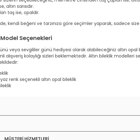
, altın sarısıdır.
ılan taş ise, opaldir.
nde, kendi beğeni ve tarzınıza göre seçimler yaparak, sadece size özel
k Model Seçenekleri
nü veya sevgililer günü hediyesi olarak alabileceğiniz altın opal b
 alışveriş kolaylığı sizleri beklemektedir. Altın bileklik modelleri 
kildedir:
eklik
yaz renk seçenekli altın opal bileklik
leklik
MÜŞTERI HIZMETLERI