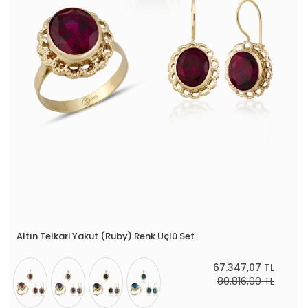
Altın Telkari Yakut (Ruby) Renk Üçlü Set
67.347,07 TL
80.816,00 TL