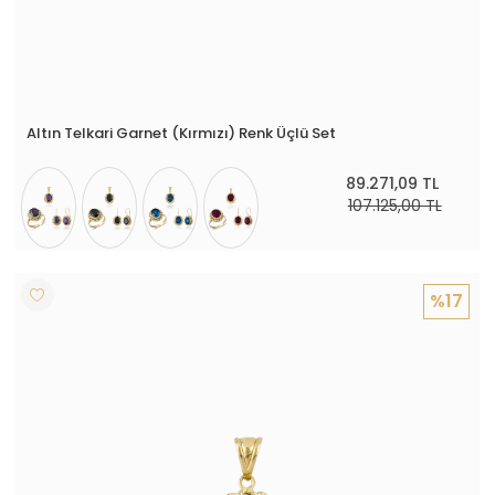
Altın Telkari Garnet (Kırmızı) Renk Üçlü Set
89.271,09 TL
107.125,00 TL
%17