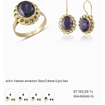
Altın Telkari Ametist (Mor) Renk Üçlü Set
87.192,09 TL
104.631,00 TL