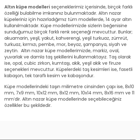
Altın küpe modelleri
seçeneklerimiz içerisinde, birçok farklı
özelliği bulabilme imkanınız bulunmaktadır. Altın nazar
küpeleriniz için hazırladığımız tüm modellerde, 14 ayar altın
kullanılmaktadır. Küpe modellerimizde sizlerin beğenisine
sunduğumuz birçok farklı renk seçeneği mevcuttur. Bunlar;
akuamarin, yeşil, yakut, kahverengi, yeşil turkuaz, zümrüt,
turkuaz, kırmızı, pembe, mor, beyaz, şampanya, siyah ve
zeytin. Altın nazar küpe modellerimizde, markiz, oval,
yuvarlak ve damla taş şekillerini kullanmaktayız. Taş olarak
ise, opal, cubic zirkon, kumtaşı, akik, yeşil akik ve firuze
seçenekleri mevcuttur. Küpelerdeki taş kesimleri ise, fasetli
kabaşon, tek taraflı kesim ve kabaşondur.
Küpe modellerindeki taşın milimetre cinsinden çapı ise, 8x10
mm, 7x9 mm, 10x12 mm, 8x12 mm, 10x14 mm, 8x16 mm ve 11
mm’dir. Altın nazar küpe modellerinde seçebileceğiniz
özellikler bu şekildedir.