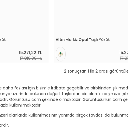
üzük
Altın Markiz Opal Taşlı Yüzük
15.271,22 TL
15.2
17.816,00 TL
17.8
2 sonuçtan 1 ile 2 arası görüntül
daha fazlası için bizimle irtibata geçebilir ve birbirinden şık mod
ünya üzerinde bulunan değerli taşlardan biri olarak karşımıza çıkma
tadır. Görüntüsü cam şeklinde olmaktadır. Görüntüsünün cam şekli
azla kullanılmaktadır.
nzeri alanlarda kullanılmasının yanında birçok faydası da bulunmakt
rdır.