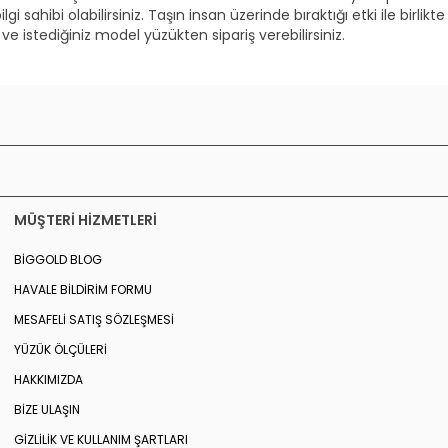
gi sahibi olabilirsiniz. Taşın insan üzerinde bıraktığı etki ile birlik
 ve istediğiniz model yüzükten sipariş verebilirsiniz.
MÜŞTERI HIZMETLERI
BIGGOLD BLOG
HAVALE BILDIRIM FORMU
MESAFELI SATIŞ SÖZLEŞMESI
YÜZÜK ÖLÇÜLERI
HAKKIMIZDA
BIZE ULAŞIN
GIZLILIK VE KULLANIM ŞARTLARI