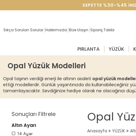
SEVGILILER GÜNÜNE ÖZEL SEPETTE %30-%45 IND
Sıkça Sorulan Sorular
Hakkımızda
Bize Ulaşın
Sipariş Takibi
PIRLANTA
YÜZÜK
Opal Yüzük Modelleri
Opal taşının verdiği enerji ile altının asaleti
opal yüzük modelle
ettiği modellerdir. Günlük yaşantınızda da kullanabileceğiniz yüzü
tamamlayacaktır. Sevdiğinize hediye olarak ne olacağınızı düşünüyo
Opal Yüz
Sonuçları Filtrele
Altın Ayarı
Anasayfa
YÜZÜK
Al
14 Ayar