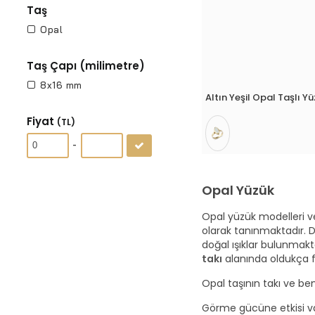
Taş
Opal
Taş Çapı (milimetre)
8x16 mm
Altın Yeşil Opal Taşlı Y
Fiyat
(TL)
-
Opal Yüzük
Opal yüzük modelleri ve 
olarak tanınmaktadır. D
doğal ışıklar bulunmak
takı
alanında oldukça f
Opal taşının takı ve be
Görme gücüne etkisi va