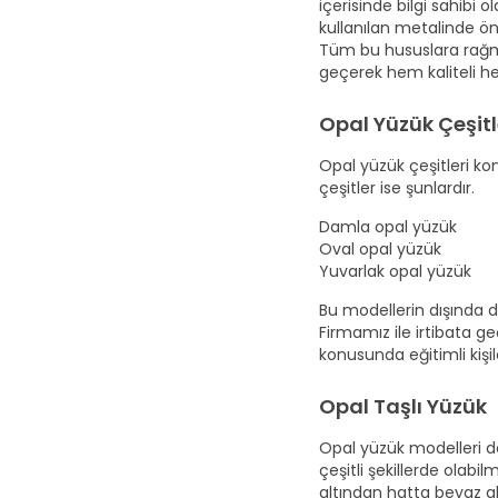
içerisinde bilgi sahibi 
kullanılan metalinde ö
Tüm bu hususlara rağme
geçerek hem kaliteli hem
Opal Yüzük Çeşitl
Opal yüzük çeşitleri ko
çeşitler ise şunlardır.
Damla opal yüzük
Oval opal yüzük
Yuvarlak opal yüzük
Bu modellerin dışında 
Firmamız ile irtibata g
konusunda eğitimli kişil
Opal Taşlı Yüzük
Opal yüzük modelleri den
çeşitli şekillerde olab
altından hatta beyaz al