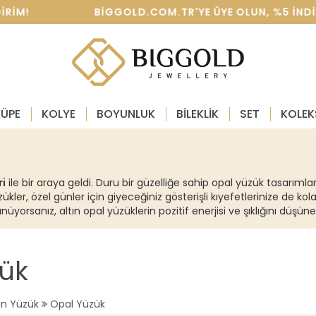
IRIM! BIGGOLD.COM.TR'YE ÜYE OLUN, %5 INDIRIM K
KÜPE
KOLYE
BOYUNLUK
BİLEKLİK
SET
KOLEK
ri
ile bir araya geldi. Duru bir güzelliğe sahip opal yüzük tasarımlar
kler, özel günler için giyeceğiniz gösterişli kıyefetlerinize de kol
rsanız, altın opal yüzüklerin pozitif enerjisi ve şıklığını düşünere
ük
tın Yüzük
Opal Yüzük