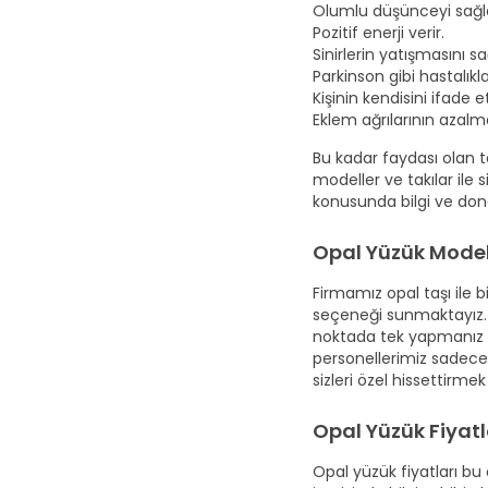
Olumlu düşünceyi sağl
Pozitif enerji verir.
Sinirlerin yatışmasını sa
Parkinson gibi hastalıkla
Kişinin kendisini ifade 
Eklem ağrılarının azalma
Bu kadar faydası olan t
modeller ve takılar ile
konusunda bilgi ve donan
Opal Yüzük Model
Firmamız opal taşı ile 
seçeneği sunmaktayız. B
noktada tek yapmanız g
personellerimiz sadece
sizleri özel hissettirme
Opal Yüzük Fiyatl
Opal yüzük fiyatları bu