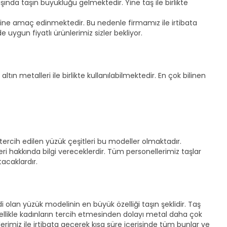
başında taşın büyüklüğü gelmektedir. Yine taş ile birlikte
ne amaç edinmektedir. Bu nedenle firmamız ile irtibata
 uygun fiyatlı ürünlerimiz sizler bekliyor.
n metalleri ile birlikte kullanılabilmektedir. En çok bilinen
ercih edilen yüzük çeşitleri bu modeller olmaktadır.
ri hakkında bilgi vereceklerdir. Tüm personellerimiz taşlar
tacaklardır.
i olan yüzük modelinin en büyük özelliği taşın şeklidir. Taş
nellikle kadınların tercih etmesinden dolayı metal daha çok
imiz ile irtibata geçerek kısa süre içerisinde tüm bunlar ve