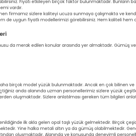
olabilirsiniz. Fiyatı etkileyen birçok faktör bulunmaktadır. Bunların 
nemi vardır.
n firmamız sizlere kaliteyi ucuza sunmaya çalışmakta ve kendi
 de uygun fiyatlı modellerimizi görebilirsiniz. Hem kaliteli hem de
eri
nusu da merak edilen konular arasında yer almaktadır. Gümüş ve altı
daha birçok model yüzük bulunmaktadır. Ancak en çok bilinen ve t
eçtiğiniz anda alanında uzman personellerimiz sizlere yüzük çeşitle
erden oluşmaktadır. Sizlere anlatılması gereken tüm bilgileri anla
ildiğinde ilk akla gelen opal taşlı yüzük gelmektedir. Birçok çeşid
ilmektedir. Yine halka metali altın ya da gümüş olabilmektedir. Ge
tından oluşmaktadır. Alanında ve konusunda deneyimli personeller