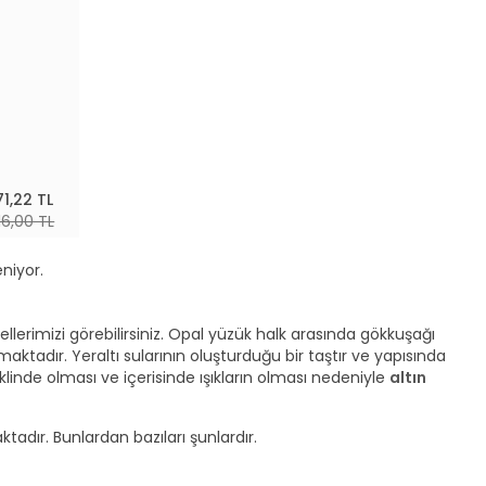
71,22 TL
16,00 TL
eniyor.
ellerimizi görebilirsiniz. Opal yüzük halk arasında gökkuşağı
ktadır. Yeraltı sularının oluşturduğu bir taştır ve yapısında
nde olması ve içerisinde ışıkların olması nedeniyle
altın
adır. Bunlardan bazıları şunlardır.