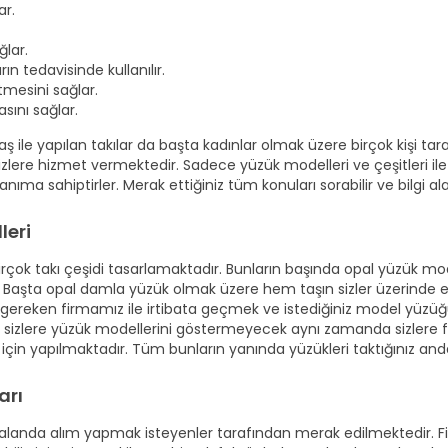
ar.
ğlar.
rın tedavisinde kullanılır.
etmesini sağlar.
sını sağlar.
aş ile yapılan takılar da başta kadınlar olmak üzere birçok kişi ta
 sizlere hizmet vermektedir. Sadece yüzük modelleri ve çeşitleri i
ıma sahiptirler. Merak ettiğiniz tüm konuları sorabilir ve bilgi alabi
leri
birçok takı çeşidi tasarlamaktadır. Bunların başında opal yüzük mod
aşta opal damla yüzük olmak üzere hem taşın sizler üzerinde etki
ereken firmamız ile irtibata geçmek ve istediğiniz model yüzü
 sizlere yüzük modellerini göstermeyecek aynı zamanda sizlere fa
k için yapılmaktadır. Tüm bunların yanında yüzükleri taktığınız anda
arı
 alanda alım yapmak isteyenler tarafından merak edilmektedir. Fi