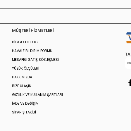
MÜŞTERI HIZMETLERI
BIGGOLD BLOG
HAVALE BILDIRIM FORMU
TA
MESAFELI SATIŞ SÖZLEŞMESI
YÜZÜK ÖLÇÜLERI
HAKKIMIZDA
BIZE ULAŞIN
GIZLILIK VE KULLANIM ŞARTLARI
İADE VE DEĞIŞIM
SIPARIŞ TAKIBI