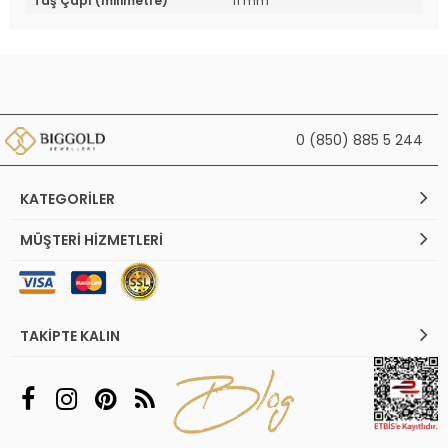
Taş Çapı (milimetre)
11 mm
0 (850) 885 5 244
KATEGORILER
MÜŞTERI HIZMETLERI
TAKIPTE KALIN