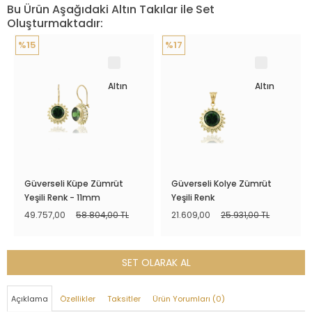
Bu Ürün Aşağıdaki Altın Takılar ile Set
Oluşturmaktadır:
%15
%17
Altın
Altın
Güverseli Küpe Zümrüt
Güverseli Kolye Zümrüt
Yeşili Renk - 11mm
Yeşili Renk
49.757,00
58.804,00 TL
21.609,00
25.931,00 TL
SET OLARAK AL
Açıklama
Özellikler
Taksitler
Ürün Yorumları (0)