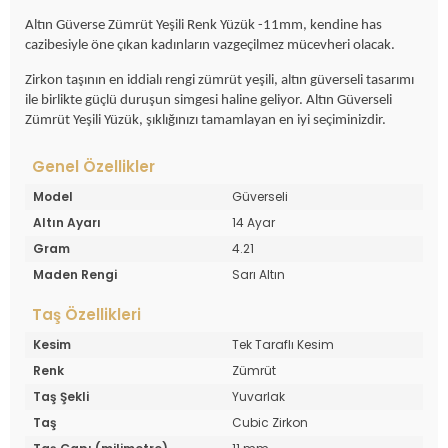
Altın Güverse Zümrüt Yeşili Renk Yüzük -11mm, kendine has
cazibesiyle öne çıkan kadınların vazgeçilmez mücevheri olacak.
Zirkon taşının en iddialı rengi zümrüt yeşili, altın güverseli tasarımı
ile birlikte güçlü duruşun simgesi haline geliyor. Altın Güverseli
Zümrüt Yeşili Yüzük, şıklığınızı tamamlayan en iyi seçiminizdir.
Genel Özellikler
Model
Güverseli
Altın Ayarı
14 Ayar
Gram
4.21
Maden Rengi
Sarı Altın
Taş Özellikleri
Kesim
Tek Taraflı Kesim
Renk
Zümrüt
Taş Şekli
Yuvarlak
Taş
Cubic Zirkon