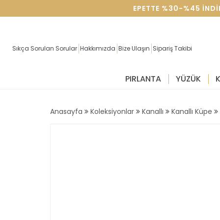
SEVGILILER GÜNÜNE ÖZEL SEPETTE %30-%45 IND
Sıkça Sorulan Sorular
Hakkımızda
Bize Ulaşın
Sipariş Takibi
PIRLANTA
YÜZÜK
Anasayfa
Koleksiyonlar
Kanallı
Kanallı Küpe