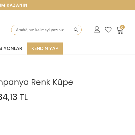
AZANIN
0
SIYONLAR
KENDİN YAP
Şampanya Renk Küpe
4,13 TL