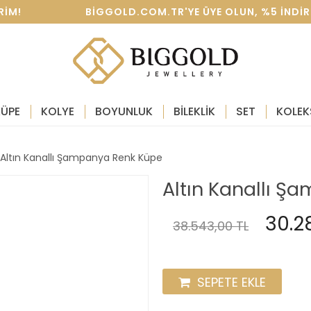
IRIM! BIGGOLD.COM.TR'YE ÜYE OLUN, %5 INDIRIM K
KÜPE
KOLYE
BOYUNLUK
BİLEKLİK
SET
KOLEK
Altın Kanallı Şampanya Renk Küpe
Altın Kanallı 
30.28
38.543,00 TL
SEPETE EKLE