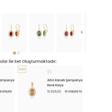
ılar ile Set Oluşturmaktadır:
%21
 Şampanya
Altın Kanallı Şampanya
Renk Kolye
6.019,00
13.929,00
17.728,00 TL