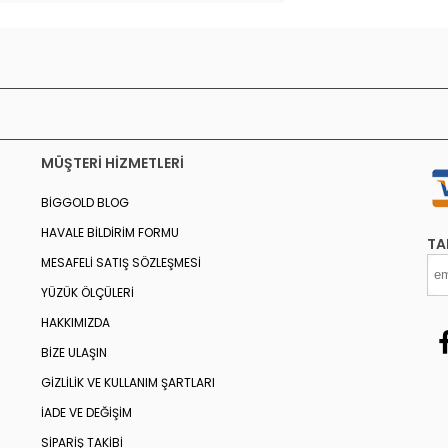
MÜŞTERI HIZMETLERI
BIGGOLD BLOG
HAVALE BILDIRIM FORMU
TA
MESAFELI SATIŞ SÖZLEŞMESI
YÜZÜK ÖLÇÜLERI
HAKKIMIZDA
BIZE ULAŞIN
GIZLILIK VE KULLANIM ŞARTLARI
İADE VE DEĞIŞIM
SIPARIŞ TAKIBI