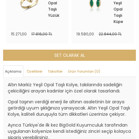
Opal
Yeşil
Taşlı
Opal
Yüzük
Taşlı
Küpe
15.271,00
17.816,00 TL
19.580,00
22.844,00 TL
SET OLARAK AL
Açıklama
Özellikler
Taksitler
Ürün Yorumları (0)
Altın Markiz Yeşil Opal Taşlı Kolye, takılarında sadeliğin
çekiciliğini arayan kadınlar için özel olarak tasarlandı.
Opal taşının verdiği enerji ile altının asaletinin bir araya
getirdiği uyum şıklığınıza yansıyacak. Altın Yeşil Opal Taşlı
Kolye, kaliteli duruşuyla tüm dikkatleri üzerinize çekiyor.
Ayrıca Türkiye'de ilk kez BigGold Kuyumculuk tarafından
uygulanan kolyenize kendi istediğiniz zinciri seçip kolayca
sipariş verebilirsiniz.