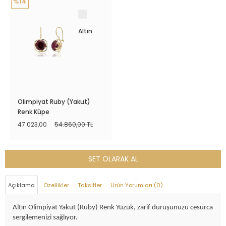
%14
Altın
Olimpiyat Ruby (Yakut)
Renk Küpe
47.023,00
54.860,00 TL
SET OLARAK AL
Açıklama
Özellikler
Taksitler
Ürün Yorumları (0)
Altın Olimpiyat Yakut (Ruby) Renk Yüzük, zarif duruşunuzu cesurca
sergilemenizi sağlıyor.