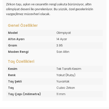
Zirkon taşı, aşkın ve cesaretin rengi yakuta bürünüyor, altın
olimpiyat deseni ile çevreleniyor. Bu yüzük, özel gecelerinizin
vazgeçilmez mücevheri olacak.
Genel Özellikler
Model
Olimpiyat
Altın Ayarı
14 Ayar
Gram
3.95
Maden Rengi
Sarı Altın
Taş Özellikleri
Kesim
Tek Taraflı Kesim
Renk
Yakut (Ruby)
Taş Şekli
Yuvarlak
Taş
Cubic Zirkon
Taş Çapı (milimetre)
11 mm