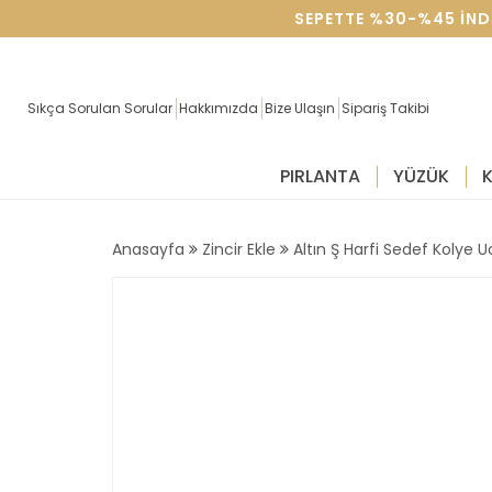
SEVGILILER GÜNÜNE ÖZEL SEPETTE %30-%45 IND
Sıkça Sorulan Sorular
Hakkımızda
Bize Ulaşın
Sipariş Takibi
PIRLANTA
YÜZÜK
Anasayfa
Zincir Ekle
Altın Ş Harfi Sedef Kolye 