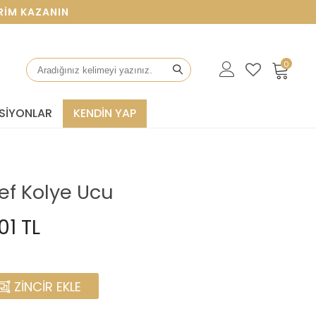
KAZANIN
0
SIYONLAR
KENDİN YAP
def Kolye Ucu
01 TL
ZINCIR EKLE