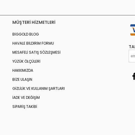
MÜŞTERI HIZMETLERI
BIGGOLD BLOG
HAVALE BILDIRIM FORMU
TA
MESAFELI SATIŞ SÖZLEŞMESI
YÜZÜK ÖLÇÜLERI
HAKKIMIZDA
BIZE ULAŞIN
GIZLILIK VE KULLANIM ŞARTLARI
İADE VE DEĞIŞIM
SIPARIŞ TAKIBI