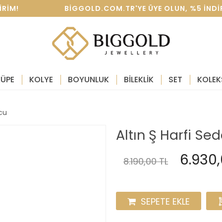
IRIM! BIGGOLD.COM.TR'YE ÜYE OLUN, %5 INDIRIM 
KÜPE
KOLYE
BOYUNLUK
BİLEKLİK
SET
KOLEK
Ucu
Altın Ş Harfi Se
6.930,
8.190,00 TL
SEPETE EKLE