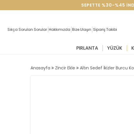
SEVGILILER GÜNÜNE ÖZEL SEPETTE %30-%45 IN
Sıkça Sorulan Sorular
Hakkımızda
Bize Ulaşın
Sipariş Takibi
PIRLANTA
YÜZÜK
Anasayfa
Zincir Ekle
Altın Sedef İkizler Burcu K