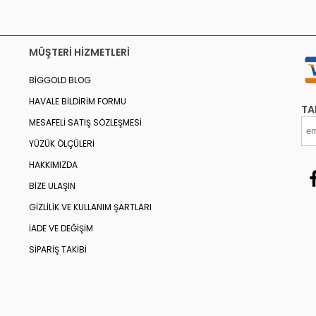
MÜŞTERI HIZMETLERI
BIGGOLD BLOG
HAVALE BILDIRIM FORMU
TA
MESAFELI SATIŞ SÖZLEŞMESI
YÜZÜK ÖLÇÜLERI
HAKKIMIZDA
BIZE ULAŞIN
GIZLILIK VE KULLANIM ŞARTLARI
İADE VE DEĞIŞIM
SIPARIŞ TAKIBI