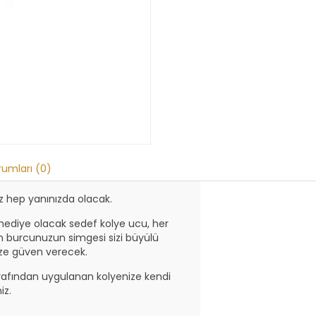
rumları (0)
nız hep yanınızda olacak.
 hediye olacak sedef kolye ucu, her
an burcunuzun simgesi sizi büyülü
size güven verecek.
arafından uygulanan kolyenize kendi
iz.