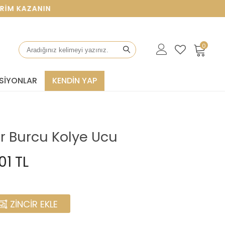
 KAZANIN
0
SIYONLAR
KENDİN YAP
ler Burcu Kolye Ucu
01 TL
ZINCIR EKLE