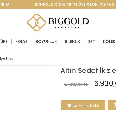
DIRIM! BIGGOLD.COM.TR'YE ÜYE OLUN, %5 INDIRIM
KÜPE
KOLYE
BOYUNLUK
BİLEKLİK
SET
KOLEK
olye Ucu
Altın Sedef İkiz
6.930,
8.190,00 TL
SEPETE EKLE