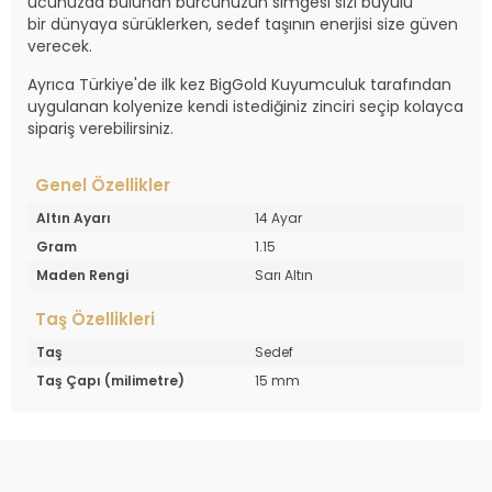
ucunuzda bulunan burcunuzun simgesi sizi büyülü
bir dünyaya sürüklerken, sedef taşının enerjisi size güven
verecek.
Ayrıca Türkiye'de ilk kez BigGold Kuyumculuk tarafından
uygulanan kolyenize kendi istediğiniz zinciri seçip kolayca
sipariş verebilirsiniz.
Genel Özellikler
Altın Ayarı
14 Ayar
Gram
1.15
Maden Rengi
Sarı Altın
Taş Özellikleri
Taş
Sedef
Taş Çapı (milimetre)
15 mm