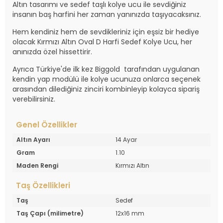
Altın tasarımı ve sedef taşlı kolye ucu ile sevdiğiniz
insanın baş harfini her zaman yanınızda taşıyacaksınız.
Hem kendiniz hem de sevdikleriniz için eşsiz bir hediye
olacak Kırmızı Altın Oval D Harfi Sedef Kolye Ucu, her
anınızda özel hissettirir.
Ayrıca Türkiye'de ilk kez Biggold tarafından uygulanan
kendin yap modülü ile kolye ucunuza onlarca seçenek
arasından dilediğiniz zinciri kombinleyip kolayca sipariş
verebilirsiniz.
Genel Özellikler
Altın Ayarı
14 Ayar
Gram
1.10
Maden Rengi
Kırmızı Altın
Taş Özellikleri
Taş
Sedef
Taş Çapı (milimetre)
12x16 mm