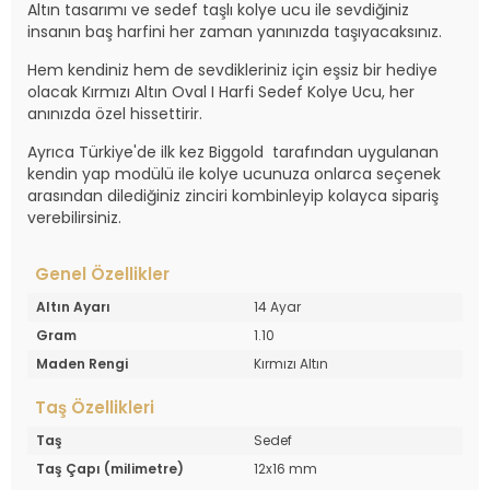
Altın tasarımı ve sedef taşlı kolye ucu ile sevdiğiniz
insanın baş harfini her zaman yanınızda taşıyacaksınız.
Hem kendiniz hem de sevdikleriniz için eşsiz bir hediye
olacak Kırmızı Altın Oval I Harfi Sedef Kolye Ucu, her
anınızda özel hissettirir.
Ayrıca Türkiye'de ilk kez Biggold tarafından uygulanan
kendin yap modülü ile kolye ucunuza onlarca seçenek
arasından dilediğiniz zinciri kombinleyip kolayca sipariş
verebilirsiniz.
Genel Özellikler
Altın Ayarı
14 Ayar
Gram
1.10
Maden Rengi
Kırmızı Altın
Taş Özellikleri
Taş
Sedef
Taş Çapı (milimetre)
12x16 mm