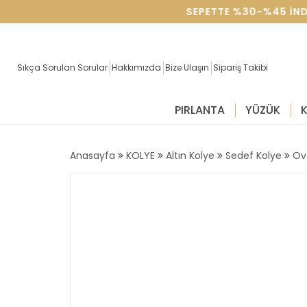
SEVGILILER GÜNÜNE ÖZEL SEPETTE %30-%45 IN
Sıkça Sorulan Sorular
Hakkımızda
Bize Ulaşın
Sipariş Takibi
PIRLANTA
YÜZÜK
Anasayfa
KOLYE
Altın Kolye
Sedef Kolye
Ov