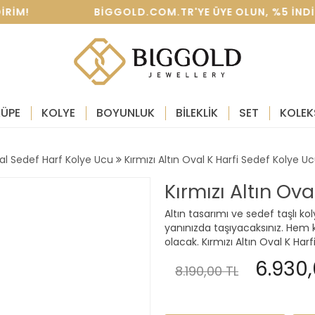
DIRIM! BIGGOLD.COM.TR'YE ÜYE OLUN, %5 INDIRIM 
KÜPE
KOLYE
BOYUNLUK
BİLEKLİK
SET
KOLEK
al Sedef Harf Kolye Ucu
Kırmızı Altın Oval K Harfi Sedef Kolye U
Kırmızı Altın Ov
Altın tasarımı ve sedef taşlı ko
yanınızda taşıyacaksınız. Hem k
olacak. Kırmızı Altın Oval K Harf
6.930,
8.190,00 TL