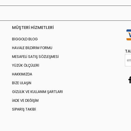
MÜŞTERI HIZMETLERI
BIGGOLD BLOG
HAVALE BILDIRIM FORMU
TA
MESAFELI SATIŞ SÖZLEŞMESI
YÜZÜK ÖLÇÜLERI
HAKKIMIZDA
BIZE ULAŞIN
GIZLILIK VE KULLANIM ŞARTLARI
İADE VE DEĞIŞIM
SIPARIŞ TAKIBI