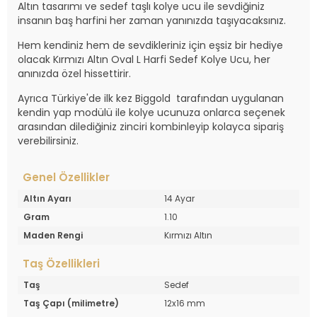
Altın tasarımı ve sedef taşlı kolye ucu ile sevdiğiniz
insanın baş harfini her zaman yanınızda taşıyacaksınız.
Hem kendiniz hem de sevdikleriniz için eşsiz bir hediye
olacak Kırmızı Altın Oval L Harfi Sedef Kolye Ucu, her
anınızda özel hissettirir.
Ayrıca Türkiye'de ilk kez Biggold tarafından uygulanan
kendin yap modülü ile kolye ucunuza onlarca seçenek
arasından dilediğiniz zinciri kombinleyip kolayca sipariş
verebilirsiniz.
Genel Özellikler
Altın Ayarı
14 Ayar
Gram
1.10
Maden Rengi
Kırmızı Altın
Taş Özellikleri
Taş
Sedef
Taş Çapı (milimetre)
12x16 mm