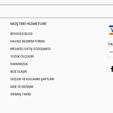
MÜŞTERI HIZMETLERI
BIGGOLD BLOG
HAVALE BILDIRIM FORMU
TA
MESAFELI SATIŞ SÖZLEŞMESI
YÜZÜK ÖLÇÜLERI
HAKKIMIZDA
BIZE ULAŞIN
GIZLILIK VE KULLANIM ŞARTLARI
İADE VE DEĞIŞIM
SIPARIŞ TAKIBI