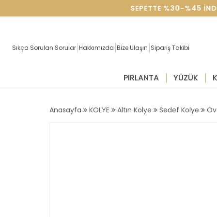
SEVGILILER GÜNÜNE ÖZEL SEPETTE %30-%45 IND
Sıkça Sorulan Sorular
Hakkımızda
Bize Ulaşın
Sipariş Takibi
PIRLANTA
YÜZÜK
Anasayfa
KOLYE
Altın Kolye
Sedef Kolye
Ov