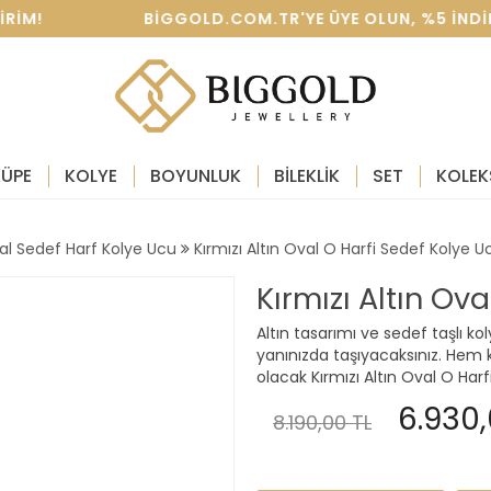
IRIM! BIGGOLD.COM.TR'YE ÜYE OLUN, %5 INDIRIM 
KÜPE
KOLYE
BOYUNLUK
BİLEKLİK
SET
KOLEK
al Sedef Harf Kolye Ucu
Kırmızı Altın Oval O Harfi Sedef Kolye U
Kırmızı Altın Ov
Altın tasarımı ve sedef taşlı ko
yanınızda taşıyacaksınız. Hem k
olacak Kırmızı Altın Oval O Harf
6.930,
8.190,00 TL