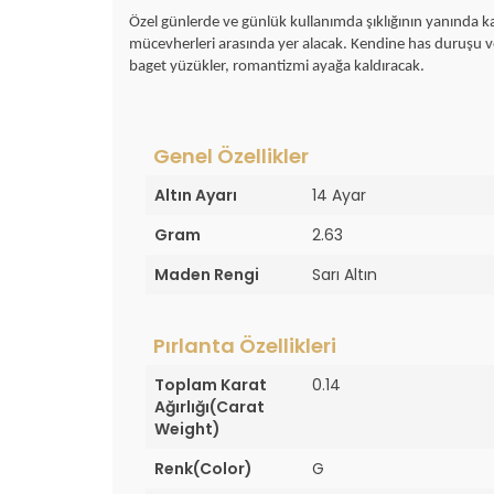
Özel günlerde ve günlük kullanımda şıklığının yanında 
mücevherleri arasında yer alacak. Kendine has duruşu ve a
baget yüzükler, romantizmi ayağa kaldıracak.
Genel Özellikler
Altın Ayarı
14 Ayar
Gram
2.63
Maden Rengi
Sarı Altın
Pırlanta Özellikleri
Toplam Karat
0.14
Ağırlığı(Carat
Weight)
Renk(Color)
G