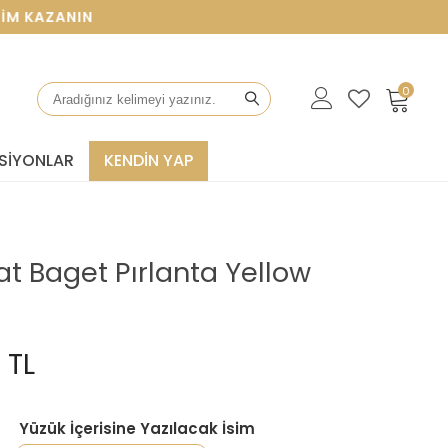
AZANIN
0
SIYONLAR
KENDİN YAP
at Baget Pırlanta Yellow
 TL
Yüzük İçerisine Yazılacak İsim