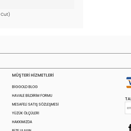
 Cut)
MÜŞTERI HIZMETLERI
BIGGOLD BLOG
HAVALE BILDIRIM FORMU
TA
MESAFELI SATIŞ SÖZLEŞMESI
YÜZÜK ÖLÇÜLERI
HAKKIMIZDA
BIZE ULAŞIN