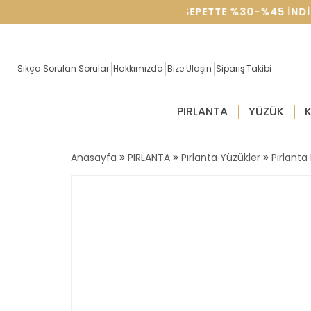
SEVGILILER GÜNÜNE ÖZEL SEPETTE %30-%45 IND
Sıkça Sorulan Sorular
Hakkımızda
Bize Ulaşın
Sipariş Takibi
PIRLANTA
YÜZÜK
Anasayfa
PIRLANTA
Pırlanta Yüzükler
Pırlanta