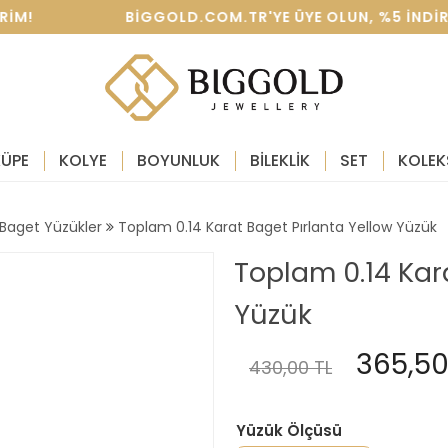
IRIM! BIGGOLD.COM.TR'YE ÜYE OLUN, %5 INDIRIM K
KÜPE
KOLYE
BOYUNLUK
BİLEKLİK
SET
KOLEK
 Baget Yüzükler
Toplam 0.14 Karat Baget Pırlanta Yellow Yüzük
Toplam 0.14 Kar
Yüzük
365,50
430,00 TL
Yüzük Ölçüsü