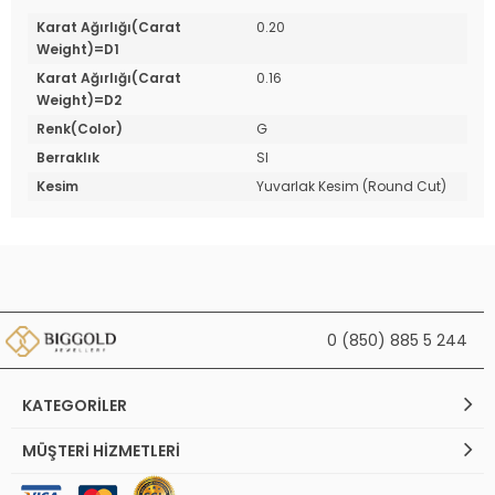
Karat Ağırlığı(Carat
0.20
Weight)=D1
Karat Ağırlığı(Carat
0.16
Weight)=D2
Renk(Color)
G
Berraklık
SI
Kesim
Yuvarlak Kesim (Round Cut)
0 (850) 885 5 244
KATEGORILER
MÜŞTERI HIZMETLERI