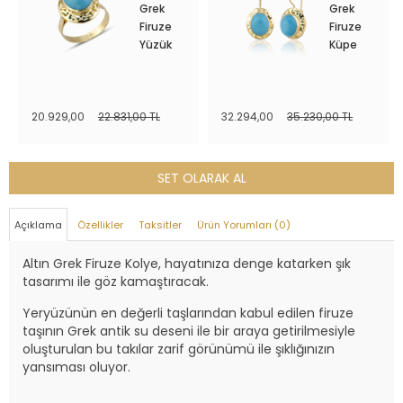
Grek
Grek
Firuze
Firuze
Yüzük
Küpe
20.929,00
22.831,00 TL
32.294,00
35.230,00 TL
SET OLARAK AL
Açıklama
Özellikler
Taksitler
Ürün Yorumları (0)
Altın Grek Firuze Kolye, hayatınıza denge katarken şık
tasarımı ile göz kamaştıracak.
Yeryüzünün en değerli taşlarından kabul edilen firuze
taşının Grek antik su deseni ile bir araya getirilmesiyle
oluşturulan bu takılar zarif görünümü ile şıklığınızın
yansıması oluyor.