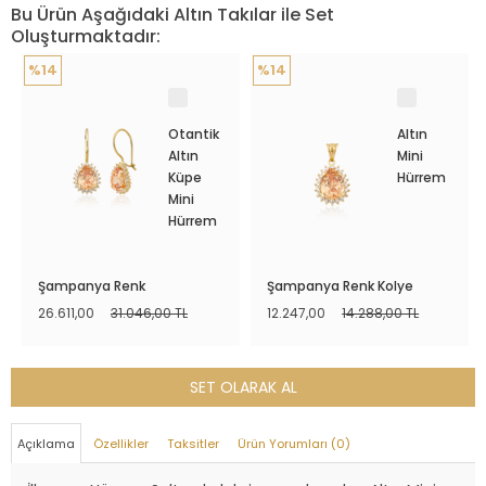
Bu Ürün Aşağıdaki Altın Takılar ile Set
Oluşturmaktadır:
%14
%14
Otantik
Altın
Altın
Mini
Küpe
Hürrem
Mini
Hürrem
Şampanya Renk
Şampanya Renk Kolye
26.611,00
31.046,00 TL
12.247,00
14.288,00 TL
SET OLARAK AL
Açıklama
Özellikler
Taksitler
Ürün Yorumları (0)