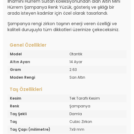
İlhamını Hürrem Sultan koleksiyonundan alan Altın Mini
Hürrem Şampanya Renk Yüzük, gösteriş ve şıklığı bir
arada isteyen kadınlar için özel olarak tasarlandı.
Şampanya rengi zirkon taşının enerji veren özelliği ve
kaliteli duruşuyla tüm dikkatleri üzerinize çekeceksiniz.
Genel Özellikler
Model
Otantik
Altın Ayarı
14 Ayar
Gram
2.63
Maden Rengi
Sarı Altın
Taş Özellikleri
Kesim
Tek Taraflı Kesim
Renk
Şampanya
Taş Şekli
Damla
Taş
Cubic Zirkon
Taş Çapı (milimetre)
7x9 mm