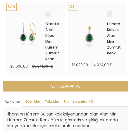
%14
%14
Otantik
Hürrem
Altın
Kolyesi
Küpe
Altın
Mini
Mini
Hürrem
Zümrüt
Zümrüt
Renk
Renk
12.020,00
14.024,00 TL
26.006,00
30.341,00 TL
SET OLARAK AL
Açıklama
Özellikler
Taksitler
Ürün Yorumları (0)
İlhamını Hürrem Sultan koleksiyonundan alan Altın Mini
Hürrem Zümrüt Renk Yüzük, gösteriş ve şıklığı bir arada
isteyen kadınlar için özel olarak tasarlandı.