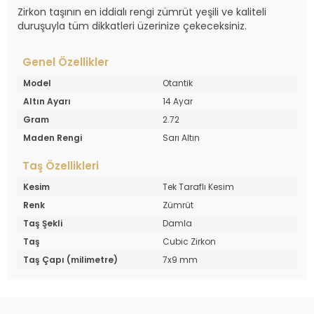
Zirkon taşının en iddialı rengi zümrüt yeşili ve kaliteli
duruşuyla tüm dikkatleri üzerinize çekeceksiniz.
Genel Özellikler
Model
Otantik
Altın Ayarı
14 Ayar
Gram
2.72
Maden Rengi
Sarı Altın
Taş Özellikleri
Kesim
Tek Taraflı Kesim
Renk
Zümrüt
Taş Şekli
Damla
Taş
Cubic Zirkon
Taş Çapı (milimetre)
7x9 mm